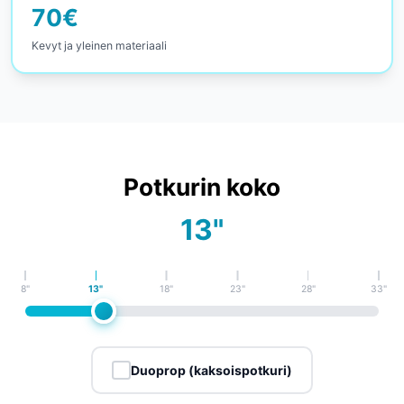
70
€
Kevyt ja yleinen materiaali
Potkurin koko
13
"
8
"
13
"
18
"
23
"
28
"
33
"
Duoprop (kaksoispotkuri)