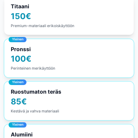
Titaani
150
€
Premium-materiaali erikoiskäyttöön
Yleinen
Pronssi
100
€
Perinteinen merikäyttöön
Yleinen
Ruostumaton teräs
85
€
Kestävä ja vahva materiaali
Yleinen
Alumiini