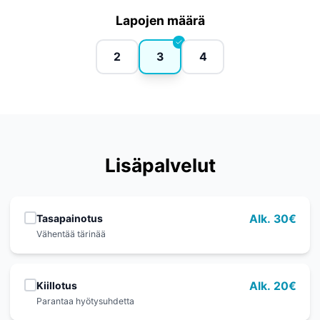
Lapojen määrä
2
3
4
Lisäpalvelut
Tasapainotus
Alk. 30€
Vähentää tärinää
Kiillotus
Alk. 20€
Parantaa hyötysuhdetta